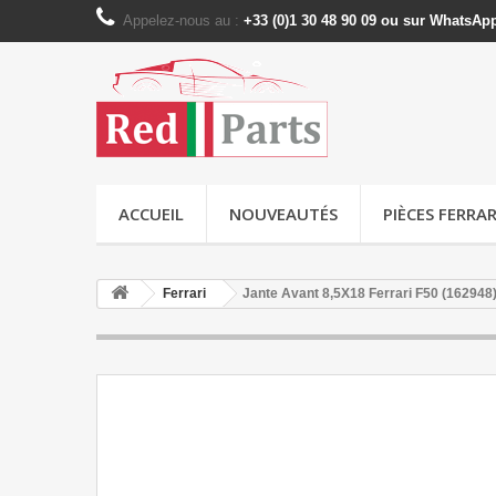
Appelez-nous au :
+33 (0)1 30 48 90 09 ou sur WhatsAp
ACCUEIL
NOUVEAUTÉS
PIÈCES FERRAR
Ferrari
Jante Avant 8,5X18 Ferrari F50 (162948