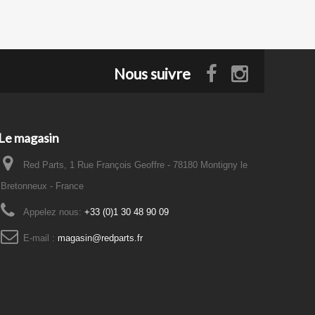
Nous suivre
Le magasin
Red Parts, 1 Rue François Geoffre - 78180 Montigny le
Bretonneux - France
Appelez nous:
+33 (0)1 30 48 90 09
E-mail :
magasin@redparts.fr