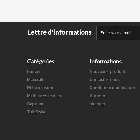
Lettre d'informations
Catégories
Informations
Ferrari
Nouveaux produits
Maserati
Contactez-nous
Pièces divers
Conditions d'utilisation
Meilleures ventes
A propos
Capristo
sitemap
TubiStyle