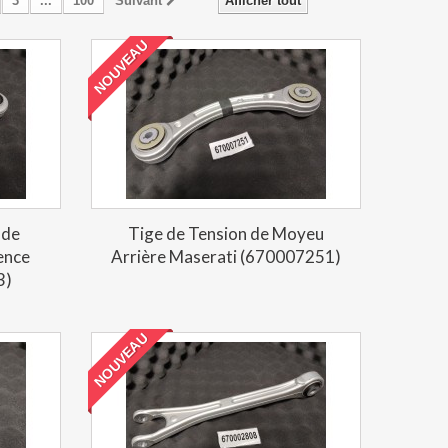
3
...
100
Suivant
Afficher tout
NOUVEAU
 de
Tige de Tension de Moyeu
ence
Arrière Maserati (670007251)
3)
NOUVEAU