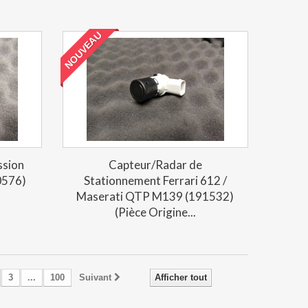
NOUVEAU
ssion
Capteur/Radar de
0576)
Stationnement Ferrari 612 /
Maserati QTP M139 (191532)
(Pièce Origine...
3
...
100
Suivant
Afficher tout