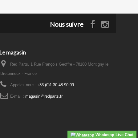
Nous suivre
Le magasin
Red Parts, 1 Rue François Geoffre - 78180 Montigny le
Bretonneux - France
Appelez nous:
+33 (0)1 30 48 90 09
E-mail :
magasin@redparts.fr
Whataspp Live Chat