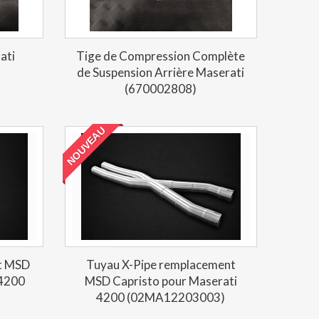
ati
Tige de Compression Complète
de Suspension Arrière Maserati
(670002808)
NOUVEAU
t MSD
Tuyau X-Pipe remplacement
 4200
MSD Capristo pour Maserati
4200 (02MA12203003)