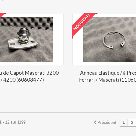
NOUVEAU
u de Capot Maserati 3200
Anneau Elastique / à Pre
/ 4200 (60608477)
Ferrari / Maserati (1106
1 - 12 sur 1199.
Précédent
1
2