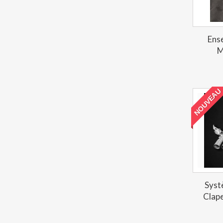
Ens
M
NOUVEAU
Syst
Clape