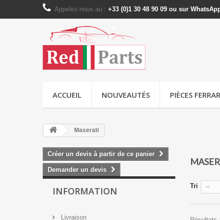
Appelez-nous au :
+33 (0)1 30 48 90 09 ou sur WhatsAp
ACCUEIL
NOUVEAUTÉS
PIÈCES FERRAR
Maserati
Créer un devis à partir de ce panier
MASER
Demander un devis
Tri
--
INFORMATION
Livraison
Résultats 