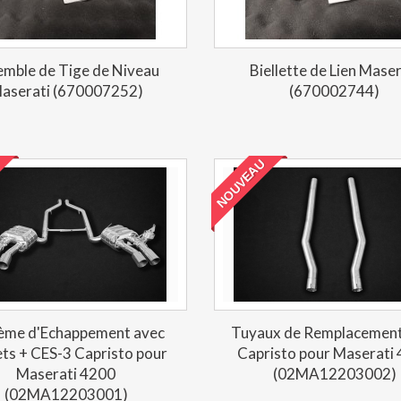
emble de Tige de Niveau
Biellette de Lien Maser
aserati (670007252)
(670002744)
NOUVEAU
ème d'Echappement avec
Tuyaux de Remplacemen
ts + CES-3 Capristo pour
Capristo pour Maserati
Maserati 4200
(02MA12203002)
(02MA12203001)