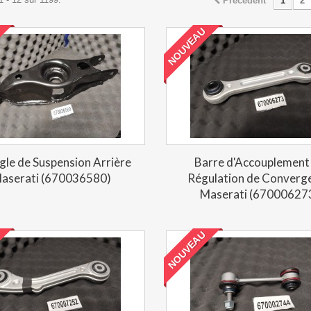
Précédent
1
2
NOUVEAU
gle de Suspension Arrière
Barre d'Accouplement
aserati (670036580)
Régulation de Converg
Maserati (67000627
NOUVEAU