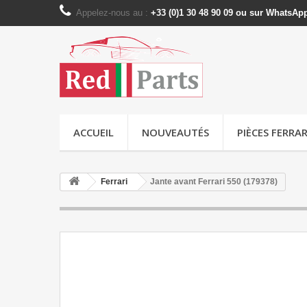
Appelez-nous au :
+33 (0)1 30 48 90 09 ou sur WhatsAp
ACCUEIL
NOUVEAUTÉS
PIÈCES FERRAR
Ferrari
Jante avant Ferrari 550 (179378)