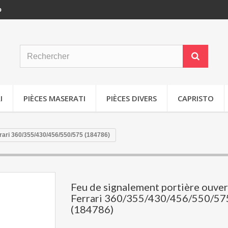
p
I
PIÈCES MASERATI
PIÈCES DIVERS
CAPRISTO
rari 360/355/430/456/550/575 (184786)
Feu de signalement portière ouve
Ferrari 360/355/430/456/550/57
(184786)