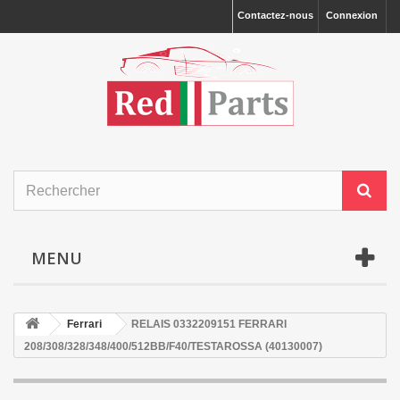
Contactez-nous
Connexion
MENU
Ferrari
RELAIS 0332209151 FERRARI
208/308/328/348/400/512BB/F40/TESTAROSSA (40130007)