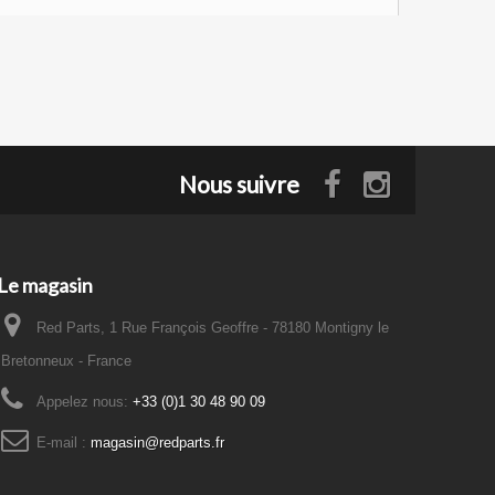
Nous suivre
Le magasin
Red Parts, 1 Rue François Geoffre - 78180 Montigny le
Bretonneux - France
Appelez nous:
+33 (0)1 30 48 90 09
E-mail :
magasin@redparts.fr