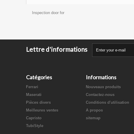
Inspection door for
Lettre d'informations
Catégories
Informations
Ferrari
Nouveaux produits
Maserati
Contactez-nous
Pièces divers
Conditions d'utilisation
Meilleures ventes
A propos
Capristo
sitemap
TubiStyle