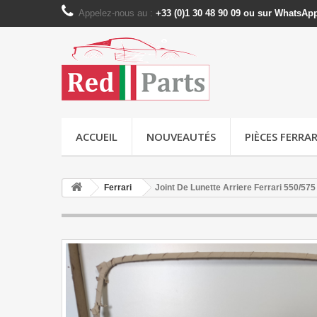
Appelez-nous au :
+33 (0)1 30 48 90 09 ou sur WhatsAp
ACCUEIL
NOUVEAUTÉS
PIÈCES FERRAR
Ferrari
Joint De Lunette Arriere Ferrari 550/57