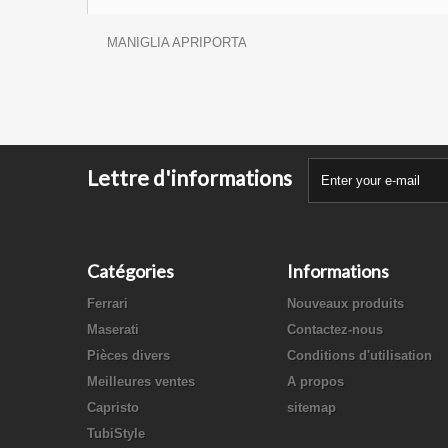
MANIGLIA APRIPORTA
Lettre d'informations
Catégories
Informations
Ferrari
Nouveaux produits
Maserati
Contactez-nous
Pièces divers
Conditions d'utilisation
Meilleures ventes
A propos
Capristo
sitemap
TubiStyle