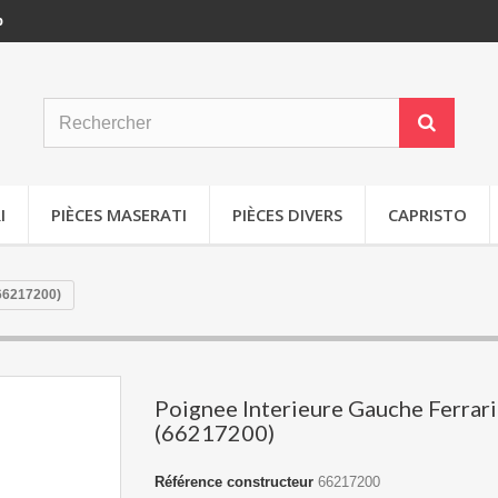
p
I
PIÈCES MASERATI
PIÈCES DIVERS
CAPRISTO
(66217200)
Poignee Interieure Gauche Ferrar
(66217200)
Référence constructeur
66217200