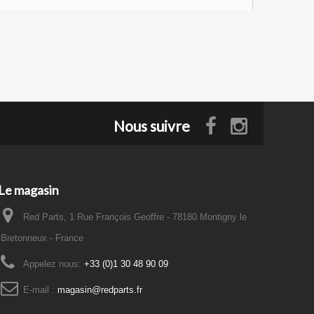
Nous suivre
Le magasin
Red Parts, 1 Rue François Geoffre - 78180 Montigny le
Bretonneux - France
Appelez nous:
+33 (0)1 30 48 90 09
E-mail :
magasin@redparts.fr