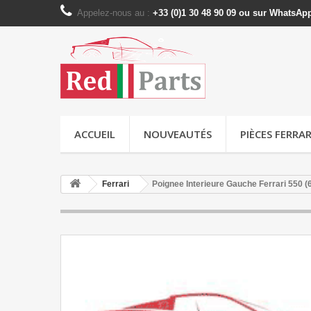
Appelez-nous au :
+33 (0)1 30 48 90 09 ou sur WhatsAp
ACCUEIL
NOUVEAUTÉS
PIÈCES FERRAR
Ferrari
Poignee Interieure Gauche Ferrari 550 