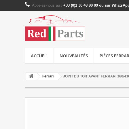
Appelez-nous au :
+33 (0)1 30 48 90 09 ou sur WhatsAp
ACCUEIL
NOUVEAUTÉS
PIÈCES FERRAR
Ferrari
JOINT DU TOIT AVANT FERRARI 360/430