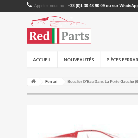
Appelez-nous au :
+33 (0)1 30 48 90 09 ou sur WhatsAp
ACCUEIL
NOUVEAUTÉS
PIÈCES FERRAR
Ferrari
Bouclier D’Eau Dans La Porte Gauche (