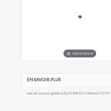
Click to expand
EN SAVOIR PLUS
roue de secours galette 4,5jx20 599 812 California F12 F