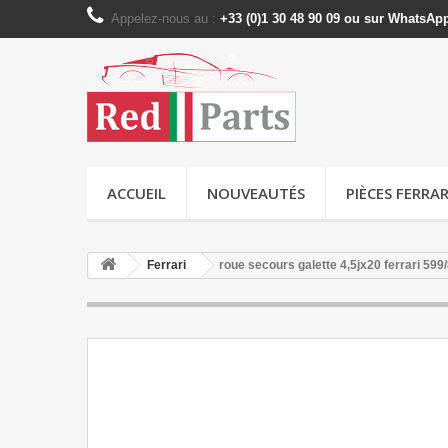
Appelez-nous au :
+33 (0)1 30 48 90 09 ou sur WhatsAp
ACCUEIL
NOUVEAUTÉS
PIÈCES FERRAR
Ferrari
roue secours galette 4,5jx20 ferrari 59