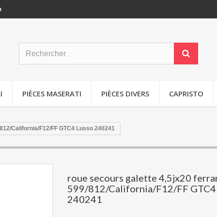
p
I
PIÈCES MASERATI
PIÈCES DIVERS
CAPRISTO
9/812/California/F12/FF GTC4 Lusso 240241
roue secours galette 4,5jx20 ferra
599/812/California/F12/FF GTC4
240241