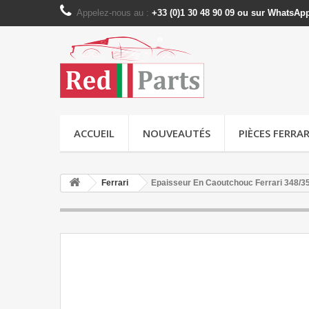
Appelez-nous au :
+33 (0)1 30 48 90 09 ou sur WhatsAp
ACCUEIL
NOUVEAUTÉS
PIÈCES FERRAR
Ferrari
Epaisseur En Caoutchouc Ferrari 348/3