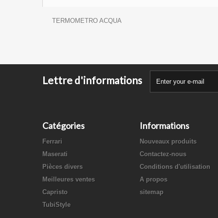
TERMOMETRO ACQUA
Lettre d'informations
Catégories
Informations
Ferrari
Nouveaux produits
Maserati
Contactez-nous
Pièces divers
Conditions d'utilisation
Meilleures ventes
A propos
Capristo
sitemap
TubiStyle