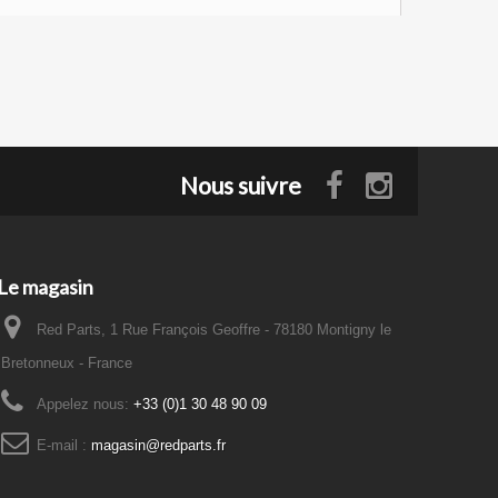
Nous suivre
Le magasin
Red Parts, 1 Rue François Geoffre - 78180 Montigny le
Bretonneux - France
Appelez nous:
+33 (0)1 30 48 90 09
E-mail :
magasin@redparts.fr