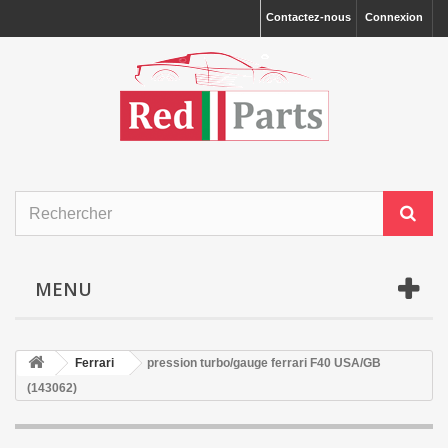
Contactez-nous
Connexion
MENU
Ferrari
pression turbo/gauge ferrari F40 USA/GB
(143062)