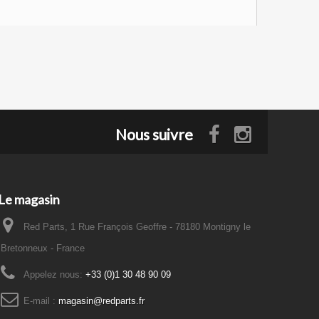
Nous suivre
Le magasin
Red Parts, 1 Rue François Geoffre - 78180 Montigny le
Bretonneux - France
Appelez nous:
+33 (0)1 30 48 90 09
E-mail :
magasin@redparts.fr