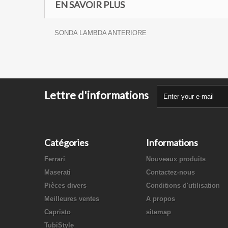
EN SAVOIR PLUS
SONDA LAMBDA ANTERIORE
Lettre d'informations
Catégories
Informations
Ferrari
Nouveaux produits
Maserati
Contactez-nous
Pièces divers
Conditions d'utilisation
Meilleures ventes
A propos
Capristo
sitemap
TubiStyle