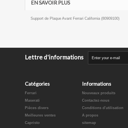
EN SAVOIR PLUS
Support de Plaque Avant Ferrari California (80909100)
Lettre d'informations
Catégories
Informations
Ferrari
Nouveaux produits
Maserati
Contactez-nous
Pièces divers
Conditions d'utilisation
Meilleures ventes
A propos
Capristo
sitemap