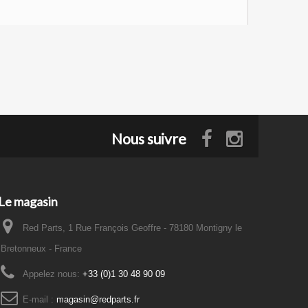
Nous suivre
Le magasin
Red Parts, 1 Rue François Geoffre - 78180 Montigny le
Bretonneux - France
Appelez nous:
+33 (0)1 30 48 90 09
E-mail :
magasin@redparts.fr