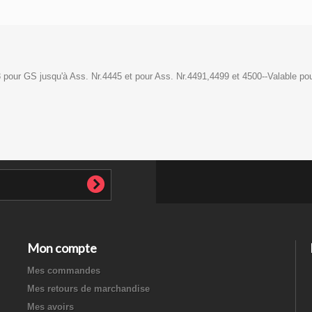
3 pour GS jusqu'à Ass. Nr.4445 et pour Ass. Nr.4491,4499 et 4500--Valable po
Mon compte
Mes commandes
Mes retours de marchandise
Mes avoirs