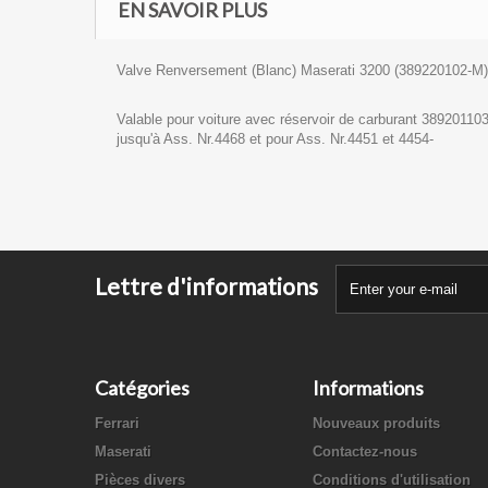
EN SAVOIR PLUS
Valve Renversement (Blanc) Maserati 3200 (389220102-M)
Valable pour voiture avec réservoir de carburant 38920110
jusqu'à Ass. Nr.4468 et pour Ass. Nr.4451 et 4454-
Lettre d'informations
Catégories
Informations
Ferrari
Nouveaux produits
Maserati
Contactez-nous
Pièces divers
Conditions d'utilisation