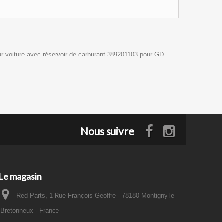
ur voiture avec réservoir de carburant 389201103 pour GD
Nous suivre
Le magasin
Red Parts, 1 Rue François Geoffre - 78180 Montigny le
Bretonneux - France