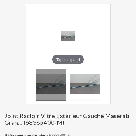
Tap to expand
Joint Racloir Vitre Extérieur Gauche Maserati
Gran… (68365400-M)
Référence constructeur
68365400-M