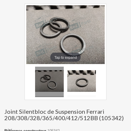
Tap to expand
Joint Silentbloc de Suspension Ferrari
208/308/328/365/400/412/512BB (105342)
Référence constructeur
105342