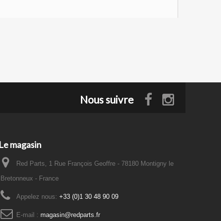
Nous suivre
Le magasin
Red Parts, 1 Rue François Geoffre - 78180 Montigny le
Bretonneux - France
Appelez nous:
+33 (0)1 30 48 90 09
E-mail :
magasin@redparts.fr