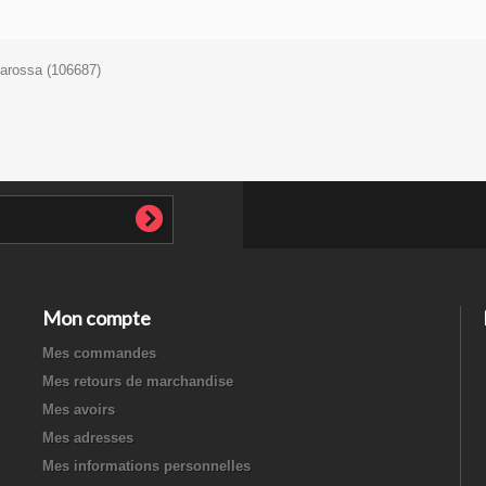
tarossa (106687)
Mon compte
Mes commandes
Mes retours de marchandise
Mes avoirs
Mes adresses
Mes informations personnelles