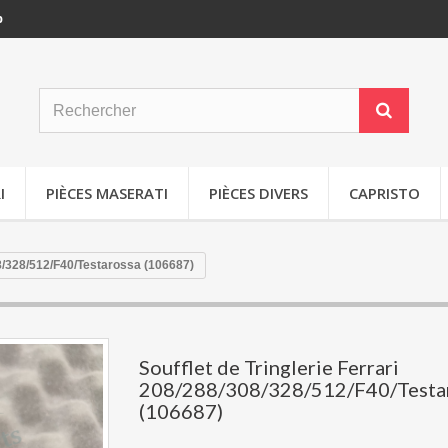
p
I
PIÈCES MASERATI
PIÈCES DIVERS
CAPRISTO
08/328/512/F40/Testarossa (106687)
Soufflet de Tringlerie Ferrari
208/288/308/328/512/F40/Testa
(106687)