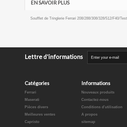
EN SAVOIR PLUS
Soufflet de Tringlerie Ferrari 208/288/308/328/512/F40/Tes
Lettre d'informations
Catégories
Informations
Ferrari
Nouveaux produits
Maserati
Contactez-nous
Pièces divers
Conditions d'utilisation
Meilleures ventes
A propos
Capristo
sitemap