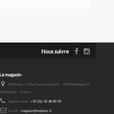
Nous suivre
Le magasin
Red Parts, 1 Rue François Geoffre - 78180 Montigny le
Bretonneux - France
Appelez nous:
+33 (0)1 30 48 90 09
E-mail :
magasin@redparts.fr