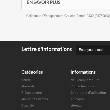
EN SAVOIR PLUS
Collecteur d'Échappement Gauche Ferrari F430 (247596/U)
Lettre d'informations
Catégories
Informations
Ferrari
Nouveaux produits
Maserati
Contactez-nous
Pièces divers
Conditions d'utilisation
Meilleures ventes
A propos
Capristo
sitemap